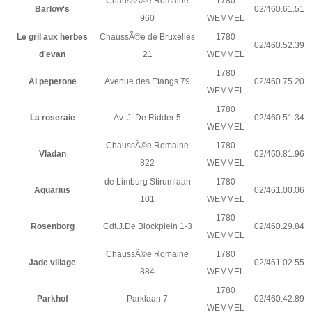
ChaussÃ©e Romaine
1780
Barlow's
02/460.61.51
960
WEMMEL
Le gril aux herbes
ChaussÃ©e de Bruxelles
1780
02/460.52.39
d'evan
21
WEMMEL
1780
Al peperone
Avenue des Etangs 79
02/460.75.20
WEMMEL
1780
La roseraie
Av. J. De Ridder 5
02/460.51.34
WEMMEL
ChaussÃ©e Romaine
1780
Vladan
02/460.81.96
822
WEMMEL
de Limburg Stirumlaan
1780
Aquarius
02/461.00.06
101
WEMMEL
1780
Rosenborg
Cdt.J.De Blockplein 1-3
02/460.29.84
WEMMEL
ChaussÃ©e Romaine
1780
Jade village
02/461.02.55
884
WEMMEL
1780
Parkhof
Parklaan 7
02/460.42.89
WEMMEL