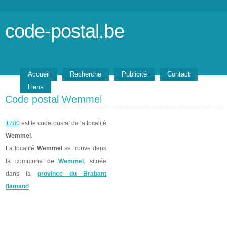
code-postal.be
Accueil
Recherche
Publicité
Contact
Liens
Code postal Wemmel
1780
est le code postal de la localité
Wemmel
.
La localité
Wemmel
se trouve dans
la commune de
Wemmel
, située
dans la
province du Brabant
flamand
.