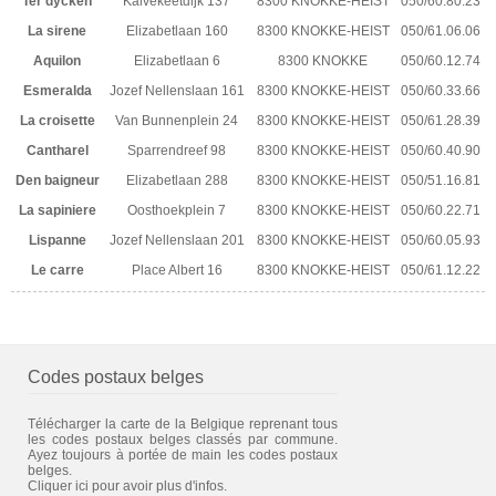
Ter dycken
Kalvekeetdijk 137
8300 KNOKKE-HEIST
050/60.80.23
La sirene
Elizabetlaan 160
8300 KNOKKE-HEIST
050/61.06.06
Aquilon
Elizabetlaan 6
8300 KNOKKE
050/60.12.74
Esmeralda
Jozef Nellenslaan 161
8300 KNOKKE-HEIST
050/60.33.66
La croisette
Van Bunnenplein 24
8300 KNOKKE-HEIST
050/61.28.39
Cantharel
Sparrendreef 98
8300 KNOKKE-HEIST
050/60.40.90
Den baigneur
Elizabetlaan 288
8300 KNOKKE-HEIST
050/51.16.81
La sapiniere
Oosthoekplein 7
8300 KNOKKE-HEIST
050/60.22.71
Lispanne
Jozef Nellenslaan 201
8300 KNOKKE-HEIST
050/60.05.93
Le carre
Place Albert 16
8300 KNOKKE-HEIST
050/61.12.22
Codes postaux belges
Télécharger la carte de la Belgique reprenant tous
les codes postaux belges classés par commune.
Ayez toujours à portée de main les codes postaux
belges.
Cliquer ici pour avoir plus d'infos.