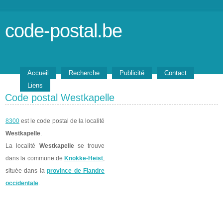
code-postal.be
Accueil
Recherche
Publicité
Contact
Liens
Code postal Westkapelle
8300
est le code postal de la localité
Westkapelle
.
La localité
Westkapelle
se trouve
dans la commune de
Knokke-Heist
,
située dans la
province de Flandre
occidentale
.