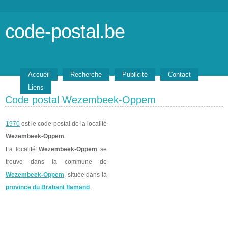
code-postal.be
Accueil
Recherche
Publicité
Contact
Liens
Code postal Wezembeek-Oppem
1970
est le code postal de la localité
Wezembeek-Oppem
.
La localité
Wezembeek-Oppem
se
trouve dans la commune de
Wezembeek-Oppem
, située dans la
province du Brabant flamand
.