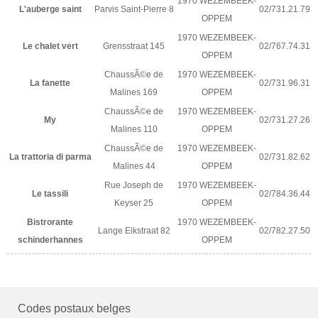
1970 WEZEMBEEK-
L'auberge saint
Parvis Saint-Pierre 8
02/731.21.79
OPPEM
1970 WEZEMBEEK-
Le chalet vert
Grensstraat 145
02/767.74.31
OPPEM
ChaussÃ©e de
1970 WEZEMBEEK-
La fanette
02/731.96.31
Malines 169
OPPEM
ChaussÃ©e de
1970 WEZEMBEEK-
My
02/731.27.26
Malines 110
OPPEM
ChaussÃ©e de
1970 WEZEMBEEK-
La trattoria di parma
02/731.82.62
Malines 44
OPPEM
Rue Joseph de
1970 WEZEMBEEK-
Le tassili
02/784.36.44
Keyser 25
OPPEM
Bistrorante
1970 WEZEMBEEK-
Lange Eikstraat 82
02/782.27.50
schinderhannes
OPPEM
Codes postaux belges