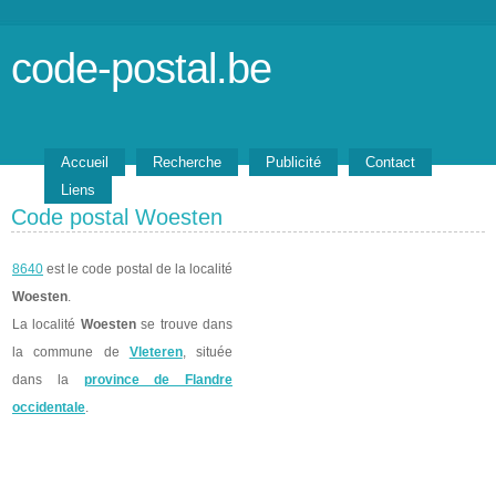
code-postal.be
Accueil
Recherche
Publicité
Contact
Liens
Code postal Woesten
8640
est le code postal de la localité
Woesten
.
La localité
Woesten
se trouve dans
la commune de
Vleteren
, située
dans la
province de Flandre
occidentale
.