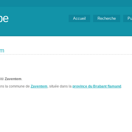
be
Accueil
Recherche
Pu
em
lité
Zaventem
.
ans la commune de
Zaventem
, située dans la
province du Brabant flamand
.