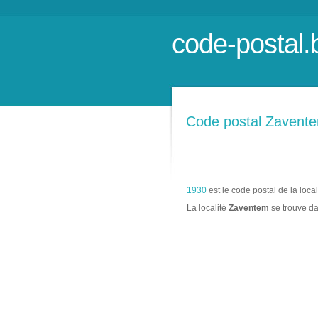
code-postal.
Code postal Zavent
1930
est le code postal de la loca
La localité
Zaventem
se trouve d