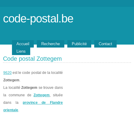
code-postal.be
Accueil
Recherche
Publicité
Contact
Liens
Code postal Zottegem
9620
est le code postal de la localité
Zottegem
.
La localité
Zottegem
se trouve dans
la commune de
Zottegem
, située
dans la
province de Flandre
orientale
.