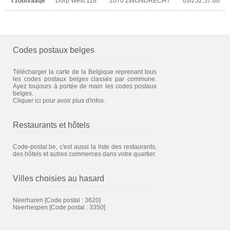
't zoutvaatje
Dorp West 118
2070 ZWIJNDRECHT
03/252.57.66
Codes postaux belges
Télécharger la carte de la Belgique reprenant tous
les codes postaux belges classés par commune.
Ayez toujours à portée de main les codes postaux
belges.
Cliquer ici pour avoir plus d'infos.
Restaurants et hôtels
Code-postal.be, c'est aussi la liste des restaurants,
des hôtels et autres commerces dans votre quartier.
Villes choisies au hasard
Neerharen
[Code postal : 3620]
Neerhespen
[Code postal : 3350]