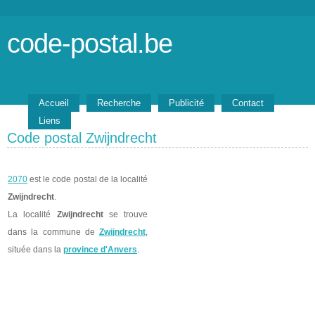
code-postal.be
Accueil
Recherche
Publicité
Contact
Liens
Code postal Zwijndrecht
2070
est le code postal de la localité
Zwijndrecht
.
La localité
Zwijndrecht
se trouve
dans la commune de
Zwijndrecht
,
située dans la
province d'Anvers
.