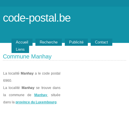
code-postal.be
Accueil
Recherche
Publicité
Contact
Liens
Commune Manhay
La localité
Manhay
a le code postal
6960.
La localité
Manhay
se trouve dans
la commune de
Manhay
, située
dans la
province du Luxembourg
.