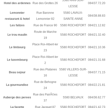
5580 HAN-SUR-
Hotel des ardennes
Rue des Grottes 26
084/37.72.20
LESSE
Lemonnier
Rue Baronne
5580 LAVAUX-
084/38.88.83
restaurant & hotel
Lemonnier 82
SAINTE-ANNE
Les falizes
Rue de France 90
5580 ROCHEFORT
084/21.12.82
Route de Marche
Le trou maulin
5580 ROCHEFORT
084/21.32.40
19
Place Roi-Albert-Ier
Le limbourg
5580 ROCHEFORT
084/21.10.36
23
Place Roi-Albert-Ier
Le luxembourg
5580 ROCHEFORT
084/21.31.68
2
Rue des Platanes
5580 VILLERS-SUR-
Beau sejour
084/37.71.15
16
LESSE
Rue de Behogne
La gourmandise
5580 ROCHEFORT
084/22.21.81
24
Rue des PairÃ©es
Auberge des perees
5580 BELVAUX
084/36.62.77
37
La fayette
Rue Jacquet 87
5580 ROCHEFORT
084/21.42.73