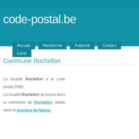
code-postal.be
Accueil
Recherche
Publicité
Contact
Liens
Commune Rochefort
La localité
Rochefort
a le code
postal 5580.
La localité
Rochefort
se trouve dans
la commune de
Rochefort
, située
dans la
province de Namur
.