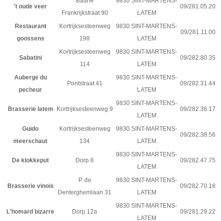
Baarle
9830 SINT-MARTENS-
't oude veer
09/281.05.20
Frankrijkstraat 90
LATEM
Restaurant
Kortrijksesteenweg
9830 SINT-MARTENS-
09/281.11.00
goossens
198
LATEM
Kortrijksesteenweg
9830 SINT-MARTENS-
Sabatini
09/282.80.35
114
LATEM
Auberge du
9830 SINT-MARTENS-
Pontstraat 41
09/282.31.44
pecheur
LATEM
9830 SINT-MARTENS-
Brasserie latem
Kortrijksesteenweg 9
09/282.36.17
LATEM
Guido
Kortrijksesteenweg
9830 SINT-MARTENS-
09/282.38.56
meerschaut
134
LATEM
9830 SINT-MARTENS-
De klokkeput
Dorp 8
09/282.47.75
LATEM
P. de
9830 SINT-MARTENS-
Brasserie vinois
09/282.70.18
Denterghemlaan 31
LATEM
9830 SINT-MARTENS-
L'homard bizarre
Dorp 12a
09/281.29.22
LATEM