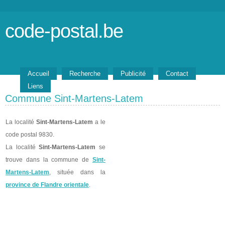
code-postal.be
Accueil
Recherche
Publicité
Contact
Liens
Commune Sint-Martens-Latem
La localité
Sint-Martens-Latem
a le
code postal 9830.
La localité
Sint-Martens-Latem
se
trouve dans la commune de
Sint-
Martens-Latem
, située dans la
province de Flandre orientale
.