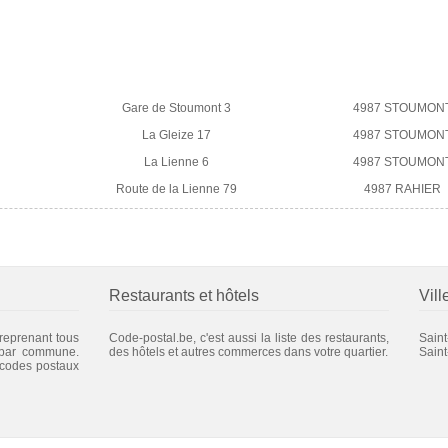
Gare de Stoumont 3
4987 STOUMON
La Gleize 17
4987 STOUMON
La Lienne 6
4987 STOUMON
Route de la Lienne 79
4987 RAHIER
Restaurants et hôtels
Vill
 reprenant tous
Code-postal.be, c'est aussi la liste des restaurants,
Sain
 par commune.
des hôtels et autres commerces dans votre quartier.
Saint
 codes postaux