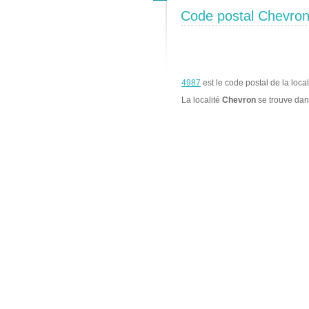
Code postal Chevro
4987
est le code postal de la loca
La localité
Chevron
se trouve da