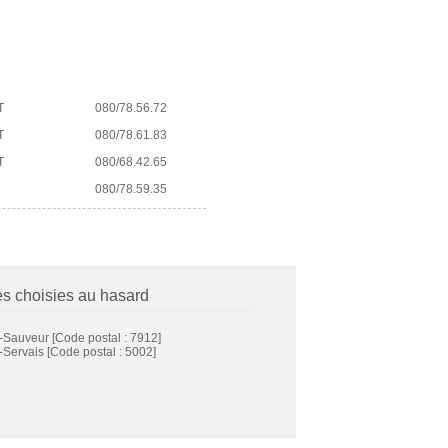
T
080/78.56.72
T
080/78.61.83
T
080/68.42.65
080/78.59.35
es choisies au hasard
t-Sauveur
[Code postal : 7912]
-Servais
[Code postal : 5002]