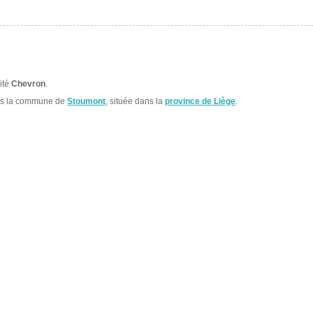
n
lité
Chevron
.
ns la commune de
Stoumont
, située dans la
province de Liège
.