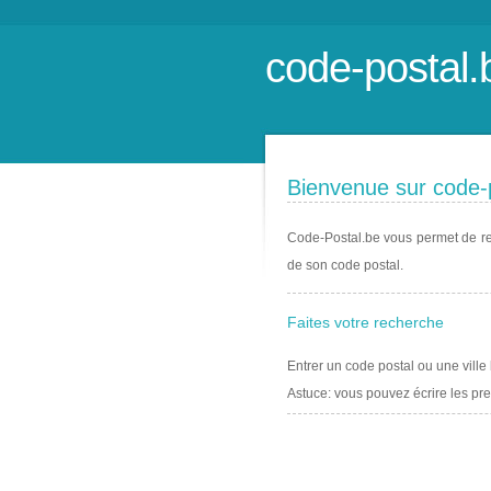
code-postal.
Bienvenue sur code-
Code-Postal.be vous permet de retr
de son code postal.
Faites votre recherche
Entrer un code postal ou une vill
Astuce: vous pouvez écrire les pr