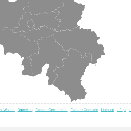
nt Wallon
-
Bruxelles
-
Flandre Occidentale
-
Flandre Orientale
-
Hainaut
-
Liège
-
L