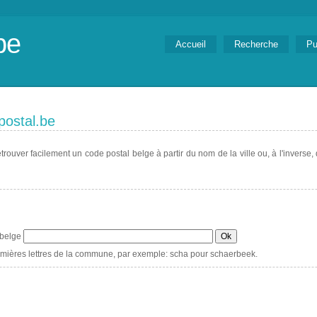
be
Accueil
Recherche
Pu
postal.be
ouver facilement un code postal belge à partir du nom de la ville ou, à l'inverse, d
e belge
emières lettres de la commune, par exemple: scha pour schaerbeek.