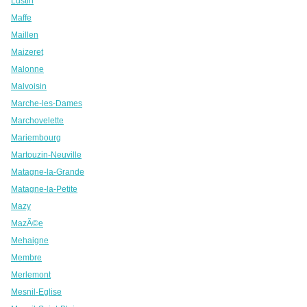
Lustin
Maffe
Maillen
Maizeret
Malonne
Malvoisin
Marche-les-Dames
Marchovelette
Mariembourg
Martouzin-Neuville
Matagne-la-Grande
Matagne-la-Petite
Mazy
MazÃ©e
Mehaigne
Membre
Merlemont
Mesnil-Eglise