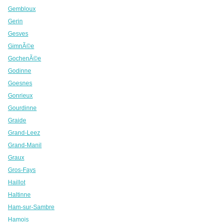
Gembloux
Gerin
Gesves
GimnÃ©e
GochenÃ©e
Godinne
Goesnes
Gonrieux
Gourdinne
Graide
Grand-Leez
Grand-Manil
Graux
Gros-Fays
Haillot
Haltinne
Ham-sur-Sambre
Hamois