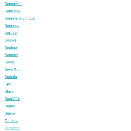
SommiÃ¨re
SomzÃ©e
Sorinne-la-Longue
Sorinnes
SorÃ©e
Sosoye
Soulme
Soumoy
Sovet
Soye (Nam.)
Spontin
Spy
Stave
SuarlÃ©e
Sugny
Surice
Tamines
Tarcienne