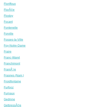
Floriffoux
FlorÃ©e
Flostoy
Focant
Fontenelle
Forville
Fosses-la-Ville
Foy-Notre-Dame
Fraire
Franc-Waret
Franchimont
FraniÃ¨re
Frasnes (Nam.)
Froidfontaine
Furfooz
Furnaux
Gedinne
GelbressÃ©e