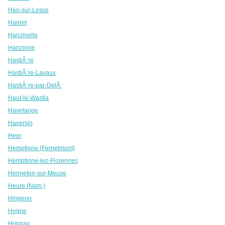
Han-sur-Lesse
Hanret
Hanzinelle
Hanzinne
HastiÃ¨re
HastiÃ¨re-Lavaux
HastiÃ¨re-par-DelÃ
Haut-le-Wastia
Havelange
Haversin
Heer
Hemptinne (Fernelmont)
Hemptinne-lez-Florennes
Hermeton-sur-Meuse
Heure (Nam.)
Hingeon
Hogne
Honnay