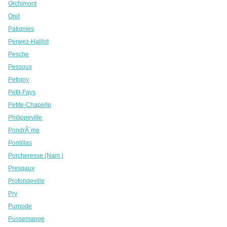
Orchimont
Oret
Patignies
Perwez-Haillot
Pesche
Pessoux
Petigny
Petit-Fays
Petite-Chapelle
Philippeville
PondrÃ´me
Pontillas
Porcheresse (Nam.)
Presgaux
Profondeville
Pry
Purnode
Pussemange