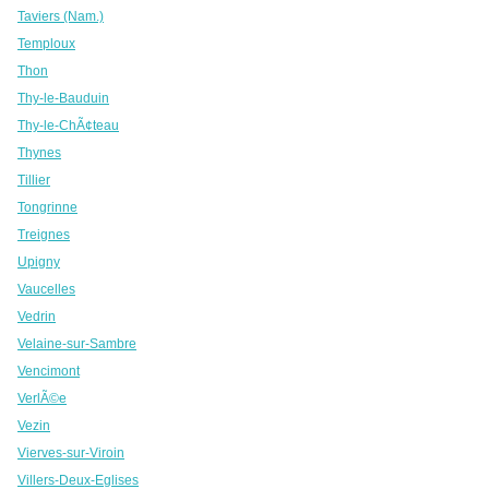
Taviers (Nam.)
Temploux
Thon
Thy-le-Bauduin
Thy-le-ChÃ¢teau
Thynes
Tillier
Tongrinne
Treignes
Upigny
Vaucelles
Vedrin
Velaine-sur-Sambre
Vencimont
VerlÃ©e
Vezin
Vierves-sur-Viroin
Villers-Deux-Eglises