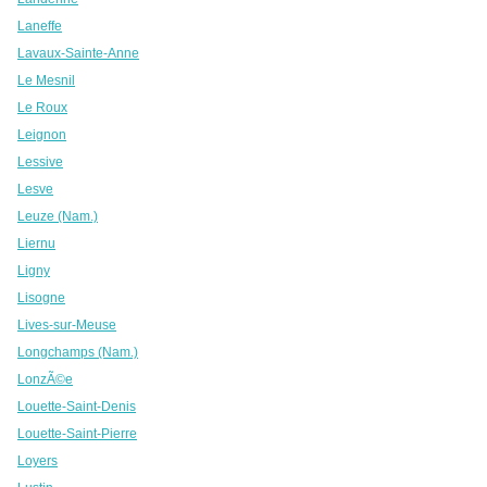
Laneffe
Lavaux-Sainte-Anne
Le Mesnil
Le Roux
Leignon
Lessive
Lesve
Leuze (Nam.)
Liernu
Ligny
Lisogne
Lives-sur-Meuse
Longchamps (Nam.)
LonzÃ©e
Louette-Saint-Denis
Louette-Saint-Pierre
Loyers