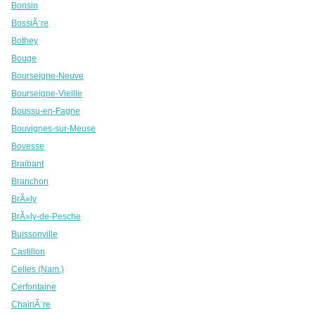
Bonsin
BossiÃ¨re
Bothey
Bouge
Bourseigne-Neuve
Bourseigne-Vieille
Boussu-en-Fagne
Bouvignes-sur-Meuse
Bovesse
Braibant
Branchon
BrÃ»ly
BrÃ»ly-de-Pesche
Buissonville
Castillon
Celles (Nam.)
Cerfontaine
ChairiÃ¨re