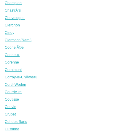
Champion
ChastrÃ¨s
Chevetogne
Ciergnon
Ciney
Clermont (Nam.)
CognelÃ©e
Conneux
Corenne
Cornimont
Corroy-le-ChÃ¢teau
Cortil-Wodon
CourriÃ¨re
Coutisse
Couvin
Crupet
Cul-des-Sarts
Custinne