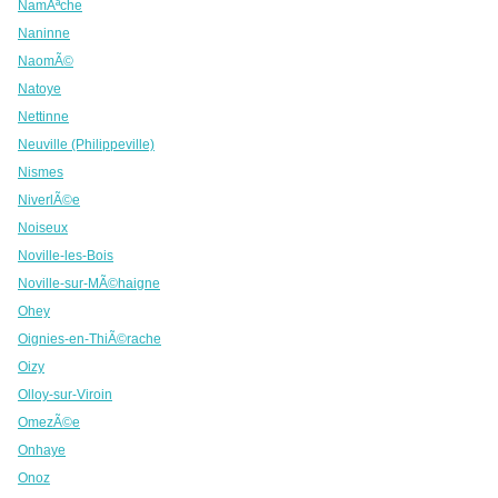
NamÃªche
Naninne
NaomÃ©
Natoye
Nettinne
Neuville (Philippeville)
Nismes
NiverlÃ©e
Noiseux
Noville-les-Bois
Noville-sur-MÃ©haigne
Ohey
Oignies-en-ThiÃ©rache
Oizy
Olloy-sur-Viroin
OmezÃ©e
Onhaye
Onoz