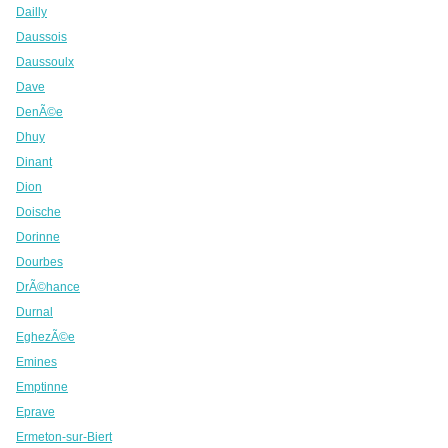
Dailly
Daussois
Daussoulx
Dave
DenÃ©e
Dhuy
Dinant
Dion
Doische
Dorinne
Dourbes
DrÃ©hance
Durnal
EghezÃ©e
Emines
Emptinne
Eprave
Ermeton-sur-Biert