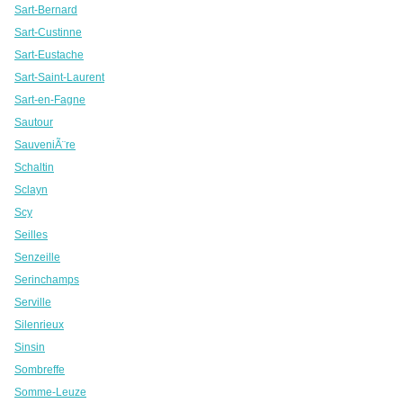
Sart-Bernard
Sart-Custinne
Sart-Eustache
Sart-Saint-Laurent
Sart-en-Fagne
Sautour
SauveniÃ¨re
Schaltin
Sclayn
Scy
Seilles
Senzeille
Serinchamps
Serville
Silenrieux
Sinsin
Sombreffe
Somme-Leuze