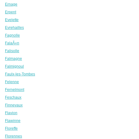
Ernage
Erpent
Evelette
Evrehailles
Fagnolle
FalaÃ«n
Falisolle
Falmagne
Falmignoul
Faulx-les-Tombes
Felenne
Fernelmont
Feschaux
Finnevaux
Flavion
Flawinne
Floreffe
Florennes