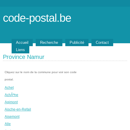
code-postal.be
Accueil
Recherche
Publicité
Contact
Liens
Province Namur
Cliquez sur le nom de la commune pour voir son code
postal.
Achet
AchÃªne
Agimont
Aische-en-Refail
Aisemont
Alle