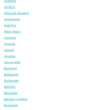
Andenne
AnhÃ©e
Annevoie-Rouillon
Anseremme
AnthÃ©e
Arbre (Nam.)
Arsimont
Assesse
Aublain
Auvelais
Ave-et-Auffe
Bagimont
Baillamont
Baillonville
BalÃ¢tre
Baronville
Barvaux-Condroz
Beauraing