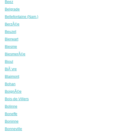
Beez
Belgrade
Bellefontaine (Nam.)
BerzÃ©e
Beuzet
Bierwart
Biesme
BiesmerÃ©e
Bioul
BiÃ¨vre
Blaimont
Bohan
BoignÃ©e
Bois-de-Villers
Bolinne
Boneffe
Boninne
Bonneville