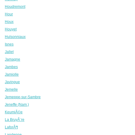
Houdremont
Hour
Houx
Houyet
Hulsonniaux
Isnes
Jallet
Jamagne
Jambes
Jamiolle
Javingue
Jemelle
Jemeppe-sur-Sambre
Jeneffe (Nam.)
KeumiÃ©e
La BruyÃ¨re
LaforÃªt
Landenne