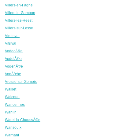
Villers-en-Fagne
Villers-le-Gambon
Villers-lez-Heest
Villers-sur-Lesse
Viroinval
Vitrival
VodecÃ©e
VodelÃ©e
VogenÃ©e
VonÃªche
Vresse-sur-Semois
Waillet
Walcourt
Wancennes
Wanlin
Waret-la-ChaussÃ©e
Warisoulx
Warnant