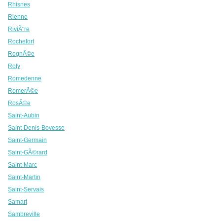
Rhisnes
Rienne
RiviÃ¨re
Rochefort
RognÃ©e
Roly
Romedenne
RomerÃ©e
RosÃ©e
Saint-Aubin
Saint-Denis-Bovesse
Saint-Germain
Saint-GÃ©rard
Saint-Marc
Saint-Martin
Saint-Servais
Samart
Sambreville