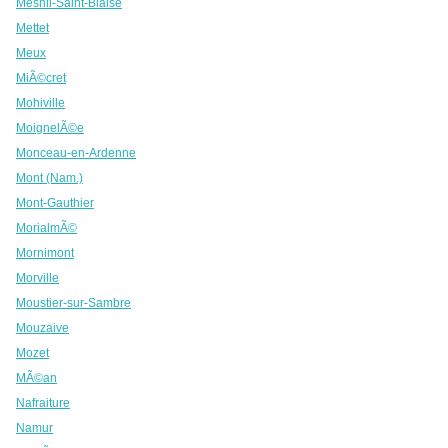
Mesnil-Saint-Blaise
Mettet
Meux
MiÃ©cret
Mohiville
MoignelÃ©e
Monceau-en-Ardenne
Mont (Nam.)
Mont-Gauthier
MorialmÃ©
Mornimont
Morville
Moustier-sur-Sambre
Mouzaive
Mozet
MÃ©an
Nafraiture
Namur