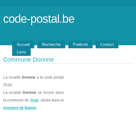
code-postal.be
Accueil
Recherche
Publicité
Contact
Liens
Commune Dorinne
La localité
Dorinne
a le code postal
5530.
La localité
Dorinne
se trouve dans
la commune de
Yvoir
, située dans la
province de Namur
.