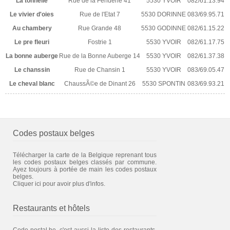
La tonnelle
Rue de la Fenderie 41
5530 YVOIR
082/61.13.94
Le vivier d'oies
Rue de l'Etat 7
5530 DORINNE
083/69.95.71
Au chambery
Rue Grande 48
5530 GODINNE
082/61.15.22
Le pre fleuri
Fostrie 1
5530 YVOIR
082/61.17.75
La bonne auberge
Rue de la Bonne Auberge 14
5530 YVOIR
082/61.37.38
Le chanssin
Rue de Chansin 1
5530 YVOIR
083/69.05.47
Le cheval blanc
ChaussÃ©e de Dinant 26
5530 SPONTIN
083/69.93.21
Codes postaux belges
Télécharger la carte de la Belgique reprenant tous
les codes postaux belges classés par commune.
Ayez toujours à portée de main les codes postaux
belges.
Cliquer ici pour avoir plus d'infos.
Restaurants et hôtels
Code-postal.be, c'est aussi la liste des restaurants,