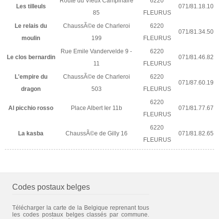
Route du Vieux Campinaire
6220
Les tilleuls
071/81.18.10
85
FLEURUS
Le relais du
ChaussÃ©e de Charleroi
6220
071/81.34.50
moulin
199
FLEURUS
Rue Emile Vandervelde 9 -
6220
Le clos bernardin
071/81.46.82
11
FLEURUS
L'empire du
ChaussÃ©e de Charleroi
6220
071/87.60.19
dragon
503
FLEURUS
6220
Al picchio rosso
Place Albert Ier 11b
071/81.77.67
FLEURUS
6220
La kasba
ChaussÃ©e de Gilly 16
071/81.82.65
FLEURUS
Codes postaux belges
Télécharger la carte de la Belgique reprenant tous
les codes postaux belges classés par commune.