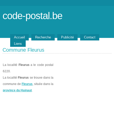
code-postal.be
Accueil
Recherche
Publicité
Contact
Liens
Commune Fleurus
La localité
Fleurus
a le code postal
6220.
La localité
Fleurus
se trouve dans la
commune de
Fleurus
, située dans la
province du Hainaut
.