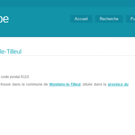
be
Accueil
Recherche
Pu
-Tilleul
 code postal 6110.
trouve dans la commune de
Montigny-le-Tilleul
, située dans la
province du