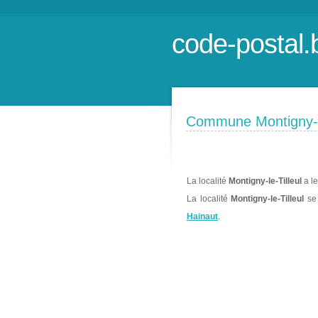
code-postal.
Commune Montigny-le
La localité
Montigny-le-Tilleul
a le
La localité
Montigny-le-Tilleul
se 
Hainaut
.