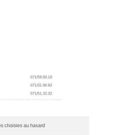
071/56.00.19
071/31.96.92
071/51.32.32
es choisies au hasard