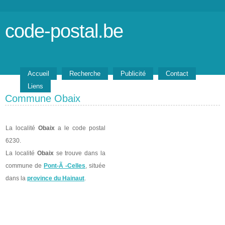
code-postal.be
Accueil
Recherche
Publicité
Contact
Liens
Commune Obaix
La localité
Obaix
a le code postal
6230.
La localité
Obaix
se trouve dans la
commune de
Pont-Ã -Celles
, située
dans la
province du Hainaut
.