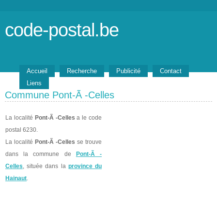
code-postal.be
Accueil
Recherche
Publicité
Contact
Liens
Commune Pont-Ã -Celles
La localité
Pont-Ã -Celles
a le code
postal 6230.
La localité
Pont-Ã -Celles
se trouve
dans la commune de
Pont-Ã -
Celles
, située dans la
province du
Hainaut
.