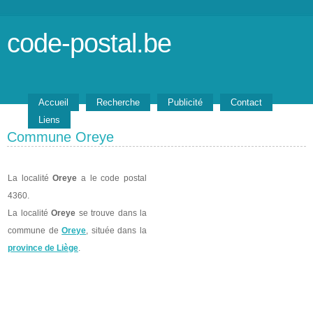
code-postal.be
Accueil
Recherche
Publicité
Contact
Liens
Commune Oreye
La localité
Oreye
a le code postal
4360.
La localité
Oreye
se trouve dans la
commune de
Oreye
, située dans la
province de Liège
.