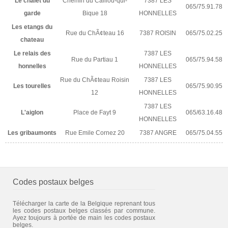
Le chalet du
Chemin du Caillou-qui-
7387 LES
065/75.91.78
garde
Bique 18
HONNELLES
Les etangs du
Rue du ChÃ¢teau 16
7387 ROISIN
065/75.02.25
chateau
Le relais des
7387 LES
Rue du Partiau 1
065/75.94.58
honnelles
HONNELLES
Rue du ChÃ¢teau Roisin
7387 LES
Les tourelles
065/75.90.95
12
HONNELLES
7387 LES
L'aiglon
Place de Fayt 9
065/63.16.48
HONNELLES
Les gribaumonts
Rue Emile Cornez 20
7387 ANGRE
065/75.04.55
Codes postaux belges
Télécharger la carte de la Belgique reprenant tous
les codes postaux belges classés par commune.
Ayez toujours à portée de main les codes postaux
belges.