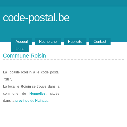
code-postal.be
Accueil
Recherche
Publicité
Contact
Liens
Commune Roisin
La localité
Roisin
a le code postal
7387.
La localité
Roisin
se trouve dans la
commune de
Honnelles
, située
dans la
province du Hainaut
.