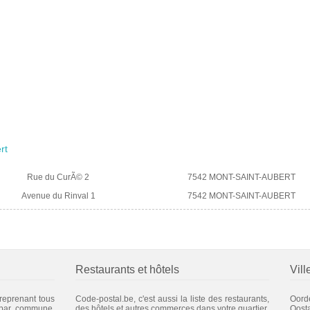
rt
Rue du CurÃ© 2
7542 MONT-SAINT-AUBERT
Avenue du Rinval 1
7542 MONT-SAINT-AUBERT
Restaurants et hôtels
Vill
 reprenant tous
Code-postal.be, c'est aussi la liste des restaurants,
Oord
 par commune.
des hôtels et autres commerces dans votre quartier.
Oost