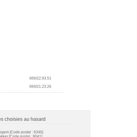
069/22.93.51
069/21.23.26
es choisies au hasard
egem
[Code postal : 9340]
akker
[Code postal : 9041]