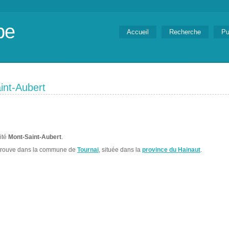
be
Accueil
Recherche
Pu
int-Aubert
lité
Mont-Saint-Aubert
.
trouve dans la commune de
Tournai
, située dans la
province du Hainaut
.