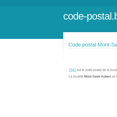
code-postal.
Code postal Mont-Sa
7542
est le code postal de la loca
La localité
Mont-Saint-Aubert
se 