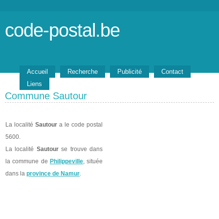
code-postal.be
Accueil
Recherche
Publicité
Contact
Liens
Commune Sautour
La localité
Sautour
a le code postal
5600.
La localité
Sautour
se trouve dans
la commune de
Philippeville
, située
dans la
province de Namur
.