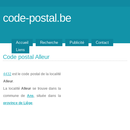
code-postal.be
Accueil
Recherche
Publicité
Contact
Liens
Code postal Alleur
4432
est le code postal de la localité
Alleur
.
La localité
Alleur
se trouve dans la
commune de
Ans
, située dans la
province de Liège
.