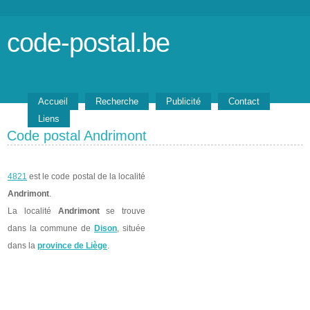
code-postal.be
Accueil
Recherche
Publicité
Contact
Liens
Code postal Andrimont
4821
est le code postal de la localité
Andrimont
.
La localité
Andrimont
se trouve
dans la commune de
Dison
, située
dans la
province de Liège
.