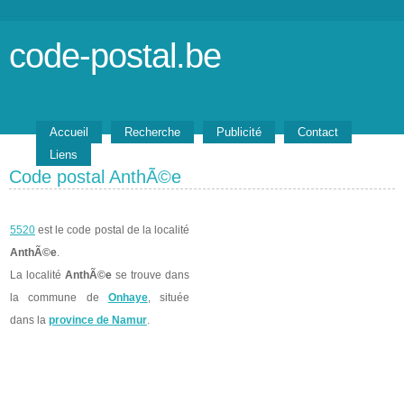
code-postal.be
Accueil
Recherche
Publicité
Contact
Liens
Code postal AnthÃ©e
5520
est le code postal de la localité
AnthÃ©e
.
La localité
AnthÃ©e
se trouve dans
la commune de
Onhaye
, située
dans la
province de Namur
.