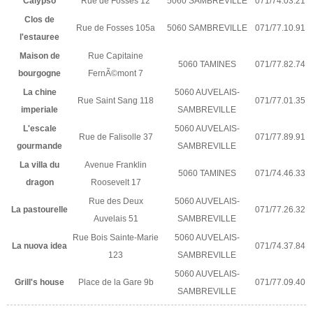
Calypso
Rue de Fosses 12
5060 SAMBREVILLE
071/74.03.21
Clos de
Rue de Fosses 105a
5060 SAMBREVILLE
071/77.10.91
l'estauree
Maison de
Rue Capitaine
5060 TAMINES
071/77.82.74
bourgogne
FernÃ©mont 7
La chine
5060 AUVELAIS-
Rue Saint Sang 118
071/77.01.35
imperiale
SAMBREVILLE
L'escale
5060 AUVELAIS-
Rue de Falisolle 37
071/77.89.91
gourmande
SAMBREVILLE
La villa du
Avenue Franklin
5060 TAMINES
071/74.46.33
dragon
Roosevelt 17
Rue des Deux
5060 AUVELAIS-
La pastourelle
071/77.26.32
Auvelais 51
SAMBREVILLE
Rue Bois Sainte-Marie
5060 AUVELAIS-
La nuova idea
071/74.37.84
123
SAMBREVILLE
5060 AUVELAIS-
Grill's house
Place de la Gare 9b
071/77.09.40
SAMBREVILLE