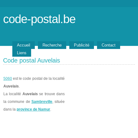
code-postal.be
Accueil
Recherche
Publicité
Contact
Liens
Code postal Auvelais
5060
est le code postal de la localité
Auvelais
.
La localité
Auvelais
se trouve dans
la commune de
Sambreville
, située
dans la
province de Namur
.