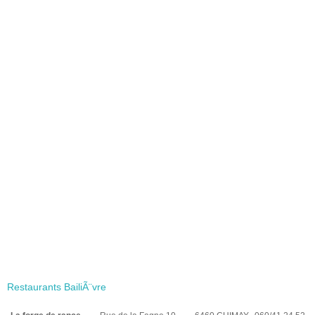
Restaurants BailiÃ¨vre