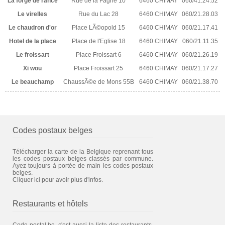
La forge de rance
Rue de la Fagne 10
6460 CHIMAY
060/41.24.52
Le virelles
Rue du Lac 28
6460 CHIMAY
060/21.28.03
Le chaudron d'or
Place LÃ©opold 15
6460 CHIMAY
060/21.17.41
Hotel de la place
Place de l'Eglise 18
6460 CHIMAY
060/21.11.35
Le froissart
Place Froissart 6
6460 CHIMAY
060/21.26.19
Xi wou
Place Froissart 25
6460 CHIMAY
060/21.17.27
Le beauchamp
ChaussÃ©e de Mons 55B
6460 CHIMAY
060/21.38.70
Codes postaux belges
Télécharger la carte de la Belgique reprenant tous
les codes postaux belges classés par commune.
Ayez toujours à portée de main les codes postaux
belges.
Cliquer ici pour avoir plus d'infos.
Restaurants et hôtels
Code-postal.be, c'est aussi la liste des restaurants,