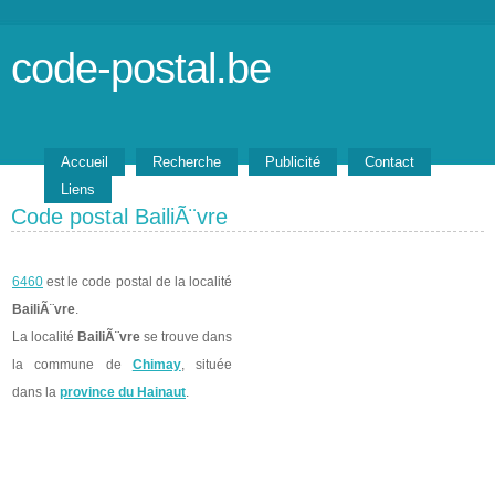
code-postal.be
Accueil
Recherche
Publicité
Contact
Liens
Code postal BailiÃ¨vre
6460
est le code postal de la localité
BailiÃ¨vre
.
La localité
BailiÃ¨vre
se trouve dans
la commune de
Chimay
, située
dans la
province du Hainaut
.