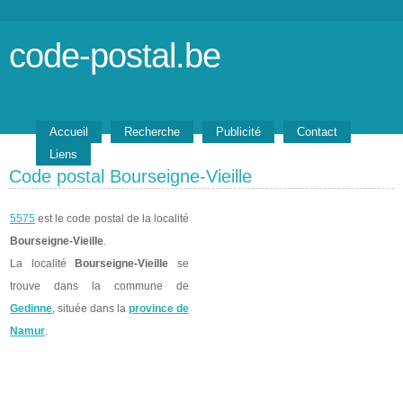
code-postal.be
Accueil
Recherche
Publicité
Contact
Liens
Code postal Bourseigne-Vieille
5575
est le code postal de la localité
Bourseigne-Vieille
.
La localité
Bourseigne-Vieille
se
trouve dans la commune de
Gedinne
, située dans la
province de
Namur
.