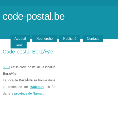
code-postal.be
Accueil
Recherche
Publicité
Contact
Liens
Code postal BerzÃ©e
5651
est le code postal de la localité
BerzÃ©e
.
La localité
BerzÃ©e
se trouve dans
la commune de
Walcourt
, située
dans la
province de Namur
.