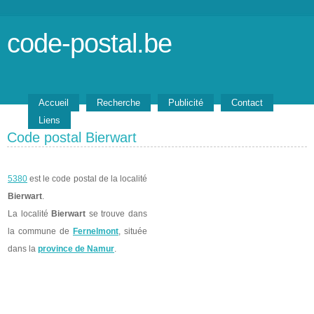
code-postal.be
Accueil
Recherche
Publicité
Contact
Liens
Code postal Bierwart
5380
est le code postal de la localité
Bierwart
.
La localité
Bierwart
se trouve dans
la commune de
Fernelmont
, située
dans la
province de Namur
.