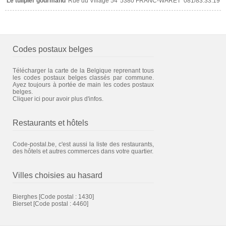
Le tulipier gourmand
Rue du Village 54
5380 FRANC-WARET
081/83.33.19
Codes postaux belges
Télécharger la carte de la Belgique reprenant tous
les codes postaux belges classés par commune.
Ayez toujours à portée de main les codes postaux
belges.
Cliquer ici pour avoir plus d'infos.
Restaurants et hôtels
Code-postal.be, c'est aussi la liste des restaurants,
des hôtels et autres commerces dans votre quartier.
Villes choisies au hasard
Bierghes
[Code postal : 1430]
Bierset
[Code postal : 4460]