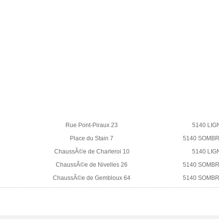
Rue Pont-Piraux 23
5140 LIG
Place du Stain 7
5140 SOMB
ChaussÃ©e de Charleroi 10
5140 LIG
ChaussÃ©e de Nivelles 26
5140 SOMB
ChaussÃ©e de Gembloux 64
5140 SOMB