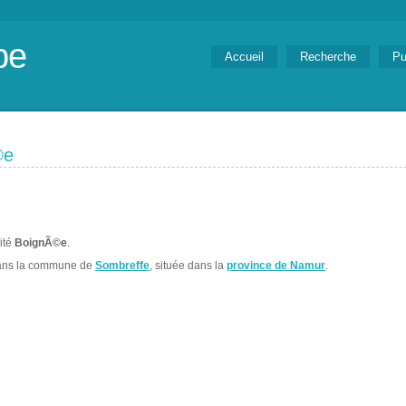
be
Accueil
Recherche
Pu
©e
lité
BoignÃ©e
.
ans la commune de
Sombreffe
, située dans la
province de Namur
.