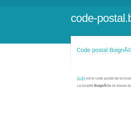
code-postal.
Code postal BoignÃ
5140
est le code postal de la loca
La localité
BoignÃ©e
se trouve d