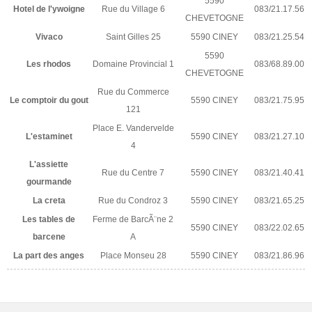
5590
Hotel de l'ywoigne
Rue du Village 6
083/21.17.56
CHEVETOGNE
Vivaco
Saint Gilles 25
5590 CINEY
083/21.25.54
5590
Les rhodos
Domaine Provincial 1
083/68.89.00
CHEVETOGNE
Rue du Commerce
Le comptoir du gout
5590 CINEY
083/21.75.95
121
Place E. Vandervelde
L'estaminet
5590 CINEY
083/21.27.10
4
L'assiette
Rue du Centre 7
5590 CINEY
083/21.40.41
gourmande
La creta
Rue du Condroz 3
5590 CINEY
083/21.65.25
Les tables de
Ferme de BarcÃ¨ne 2
5590 CINEY
083/22.02.65
barcene
A
La part des anges
Place Monseu 28
5590 CINEY
083/21.86.96