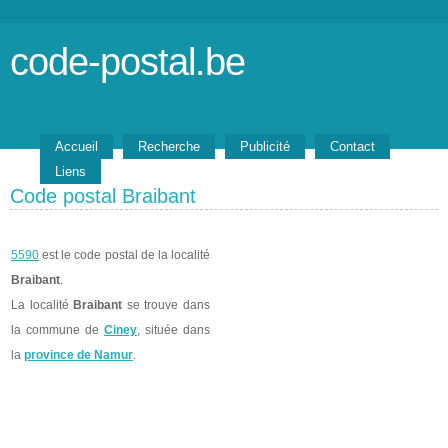
code-postal.be
Accueil
Recherche
Publicité
Contact
Liens
Code postal Braibant
5590
est le code postal de la localité
Braibant
.
La localité
Braibant
se trouve dans
la commune de
Ciney
, située dans
la
province de Namur
.