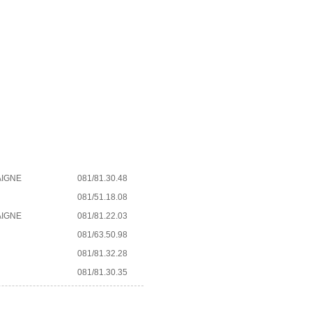
AIGNE
081/81.30.48
081/51.18.08
AIGNE
081/81.22.03
081/63.50.98
081/81.32.28
081/81.30.35