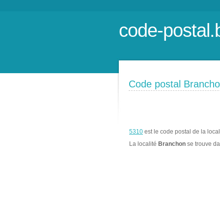
code-postal.
Code postal Branch
5310
est le code postal de la loca
La localité
Branchon
se trouve d