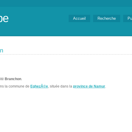
be
Accueil
Recherche
Pu
on
lité
Branchon
.
ans la commune de
EghezÃ©e
, située dans la
province de Namur
.