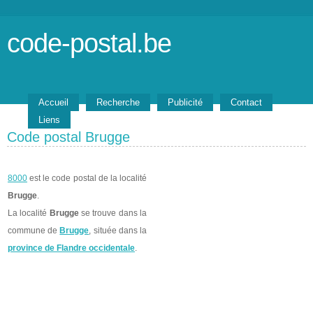
code-postal.be
Accueil
Recherche
Publicité
Contact
Liens
Code postal Brugge
8000
est le code postal de la localité
Brugge
.
La localité
Brugge
se trouve dans la
commune de
Brugge
, située dans la
province de Flandre occidentale
.