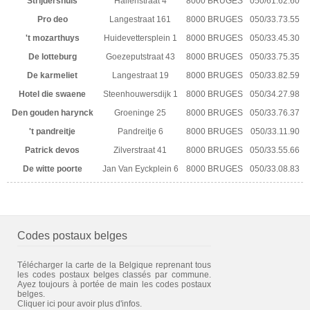
Strijdershuis
Hallenstraat 4
8000 BRUGES
050/61.62.60
Pro deo
Langestraat 161
8000 BRUGES
050/33.73.55
't mozarthuys
Huidevettersplein 1
8000 BRUGES
050/33.45.30
De lotteburg
Goezeputstraat 43
8000 BRUGES
050/33.75.35
De karmeliet
Langestraat 19
8000 BRUGES
050/33.82.59
Hotel die swaene
Steenhouwersdijk 1
8000 BRUGES
050/34.27.98
Den gouden harynck
Groeninge 25
8000 BRUGES
050/33.76.37
't pandreitje
Pandreitje 6
8000 BRUGES
050/33.11.90
Patrick devos
Zilverstraat 41
8000 BRUGES
050/33.55.66
De witte poorte
Jan Van Eyckplein 6
8000 BRUGES
050/33.08.83
Codes postaux belges
Télécharger la carte de la Belgique reprenant tous
les codes postaux belges classés par commune.
Ayez toujours à portée de main les codes postaux
belges.
Cliquer ici pour avoir plus d'infos.