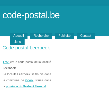
code-postal.be
Accueil
Recherche
Publicité
Contact
Liens
Code postal Leerbeek
1755
est le code postal de la localité
Leerbeek
.
La localité
Leerbeek
se trouve dans
la commune de
Gooik
, située dans
la
province du Brabant flamand
.