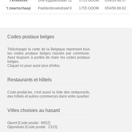
't krekelhof
Drie Egyptenbaan 11
1755 GOOIK
054/33.48.57
't zwartschaap
Paddenbroekstraat 9
1755 GOOIK
054/56.88.62
Codes postaux belges
Télécharger la carte de la Belgique reprenant tous
les codes postaux belges classés par commune.
Ayez toujours à portée de main les codes postaux
belges.
Cliquer ici pour avoir plus d'infos.
Restaurants et hôtels
Code-postal.be, c'est aussi la liste des restaurants,
des hôtels et autres commerces dans votre quartier.
Villes choisies au hasard
Opont
[Code postal : 6852]
Opprebais
[Code postal : 1315]