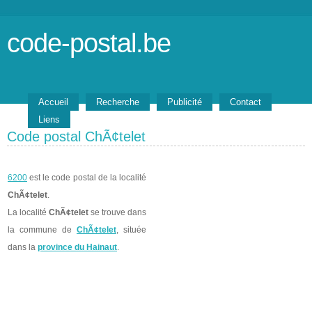
code-postal.be
Accueil
Recherche
Publicité
Contact
Liens
Code postal ChÃ¢telet
6200
est le code postal de la localité
ChÃ¢telet
.
La localité
ChÃ¢telet
se trouve dans
la commune de
ChÃ¢telet
, située
dans la
province du Hainaut
.