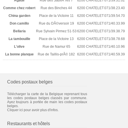
Agadir
Rue des SabliÃ¨res 7
6200 CHATELET
071/39.31.02
Comme chez robert
Rue des Binches 44
6200 CHATELET
071/38.23.40
China garden
Place de la Victoire 11
6200 CHATELET
071/39.54.70
Don camillo
Rue du DÃ©versoir 19
6200 CHATELET
071/40.33.99
Bellaria
Rue Sylvain Pirmez 51-53
6200 CHATELET
071/39.38.79
La tambouille
Place de la Victoire 13
6200 CHATELET
071/38.78.68
L'olive
Rue de Namur 65
6200 CHATELET
071/40.10.96
La bonne planque
Rue de Taillis-prÃ© 182
6200 CHATELET
071/40.59.39
Codes postaux belges
Télécharger la carte de la Belgique reprenant tous
les codes postaux belges classés par commune.
Ayez toujours à portée de main les codes postaux
belges.
Cliquer ici pour avoir plus d'infos.
Restaurants et hôtels