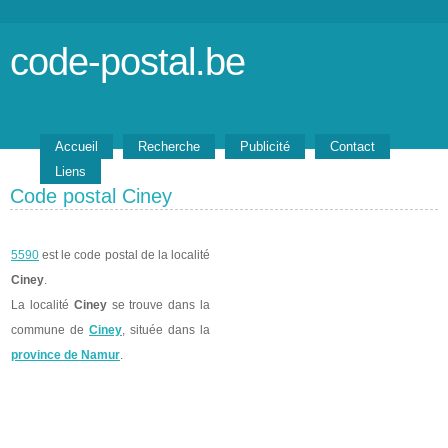
code-postal.be
Accueil
Recherche
Publicité
Contact
Liens
Code postal Ciney
5590
est le code postal de la localité
Ciney
.
La localité
Ciney
se trouve dans la
commune de
Ciney
, située dans la
province de Namur
.