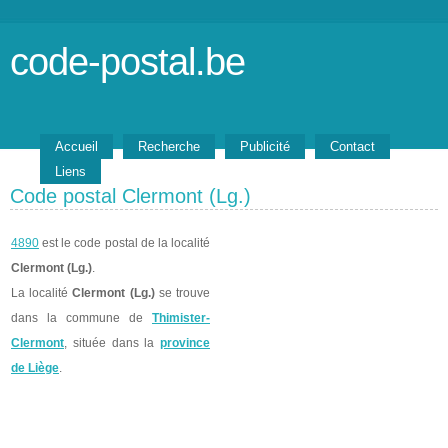
code-postal.be
Accueil
Recherche
Publicité
Contact
Liens
Code postal Clermont (Lg.)
4890
est le code postal de la localité
Clermont (Lg.)
.
La localité
Clermont (Lg.)
se trouve
dans la commune de
Thimister-
Clermont
, située dans la
province
de Liège
.