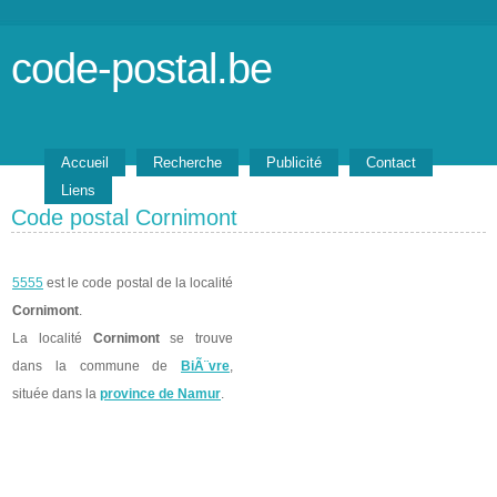
code-postal.be
Accueil
Recherche
Publicité
Contact
Liens
Code postal Cornimont
5555
est le code postal de la localité
Cornimont
.
La localité
Cornimont
se trouve
dans la commune de
BiÃ¨vre
,
située dans la
province de Namur
.