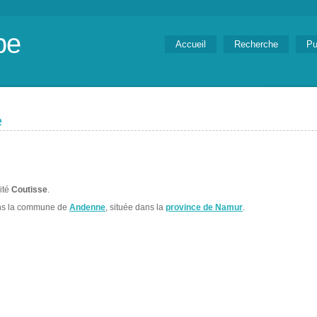
be
Accueil
Recherche
Pu
e
lité
Coutisse
.
ns la commune de
Andenne
, située dans la
province de Namur
.