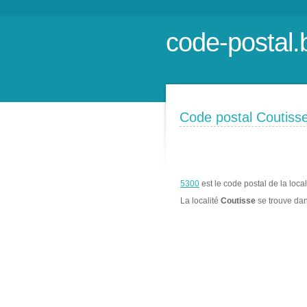
code-postal.
Code postal Coutiss
5300
est le code postal de la loca
La localité
Coutisse
se trouve da