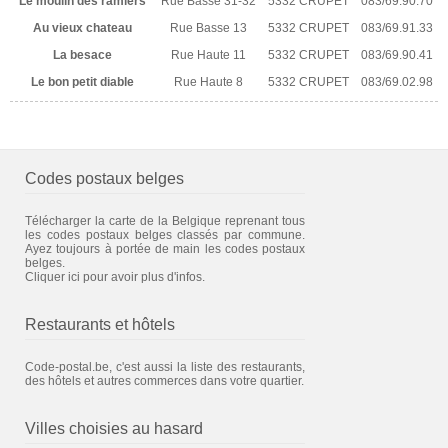
Le moulin des ramiers
Rue Basse 31-32
5332 CRUPET
083/69.90.70
Au vieux chateau
Rue Basse 13
5332 CRUPET
083/69.91.33
La besace
Rue Haute 11
5332 CRUPET
083/69.90.41
Le bon petit diable
Rue Haute 8
5332 CRUPET
083/69.02.98
Codes postaux belges
Télécharger la carte de la Belgique reprenant tous
les codes postaux belges classés par commune.
Ayez toujours à portée de main les codes postaux
belges.
Cliquer ici pour avoir plus d'infos.
Restaurants et hôtels
Code-postal.be, c'est aussi la liste des restaurants,
des hôtels et autres commerces dans votre quartier.
Villes choisies au hasard