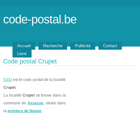
code-postal.be
Accueil
Recherche
Publicité
Contact
Liens
Code postal Crupet
5332
est le code postal de la localité
Crupet
.
La localité
Crupet
se trouve dans la
commune de
Assesse
, située dans
la
province de Namur
.