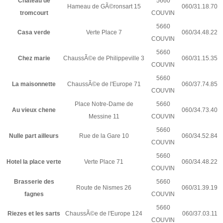
Chateau de
5660
Hameau de GÃ©ronsart 15
060/31.18.70
tromcourt
COUVIN
5660
Casa verde
Verte Place 7
060/34.48.22
COUVIN
5660
Chez marie
ChaussÃ©e de Philippeville 3
060/31.15.35
COUVIN
5660
La maisonnette
ChaussÃ©e de l'Europe 71
060/37.74.85
COUVIN
Place Notre-Dame de
5660
Au vieux chene
060/34.73.40
Messine 11
COUVIN
5660
Nulle part ailleurs
Rue de la Gare 10
060/34.52.84
COUVIN
5660
Hotel la place verte
Verte Place 71
060/34.48.22
COUVIN
Brasserie des
5660
Route de Nismes 26
060/31.39.19
fagnes
COUVIN
5660
Riezes et les sarts
ChaussÃ©e de l'Europe 124
060/37.03.11
COUVIN