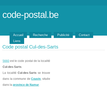
code-postal.be
Accueil
Recherche
Publicité
Contact
Liens
Code postal Cul-des-Sarts
5660
est le code postal de la localité
Cul-des-Sarts
.
La localité
Cul-des-Sarts
se trouve
dans la commune de
Couvin
, située
dans la
province de Namur
.