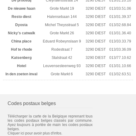
De proosdij
Cleynaertsstraat 14
3290 DIEST
013/31.20.10
De nieuwe haan
Grote Markt 19
3290 DIEST
013/33.51.06
Resto diest
Halensebaan 144
3290 DIEST
013/31.39.37
Dyosta
Michel Theysstraat 5
3290 DIEST
013/32.68.84
Nicky's catwalk
Grote Markt 26
3290 DIEST
013/31.36.40
China place
Eduard Robeynslaan 9
3290 DIEST
013/33.33.79
Hof te rhode
Rodestraat 7
3290 DIEST
013/33.36.09
Katsenberg
Stalstraat 42
3290 DIEST
013/77.10.62
Hotel
Leuvensesteenweg 93
3290 DIEST
013/31.10.66
In den zoeten inval
Grote Markt 6
3290 DIEST
013/32.63.51
Codes postaux belges
Télécharger la carte de la Belgique reprenant tous
les codes postaux belges classés par commune.
Ayez toujours à portée de main les codes postaux
belges.
Cliquer ici pour avoir plus d'infos.