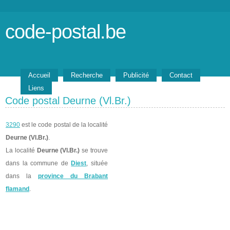
code-postal.be
Accueil
Recherche
Publicité
Contact
Liens
Code postal Deurne (Vl.Br.)
3290
est le code postal de la localité
Deurne (Vl.Br.)
.
La localité
Deurne (Vl.Br.)
se trouve
dans la commune de
Diest
, située
dans la
province du Brabant
flamand
.