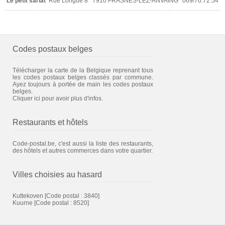
Le petit sarlat
Rue Longue 8
7910 FRASNES-LEZ-ANVAING
069/76.72.54
Codes postaux belges
Télécharger la carte de la Belgique reprenant tous
les codes postaux belges classés par commune.
Ayez toujours à portée de main les codes postaux
belges.
Cliquer ici pour avoir plus d'infos.
Restaurants et hôtels
Code-postal.be, c'est aussi la liste des restaurants,
des hôtels et autres commerces dans votre quartier.
Villes choisies au hasard
Kuttekoven
[Code postal : 3840]
Kuurne
[Code postal : 8520]