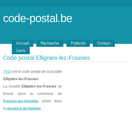
code-postal.be
Accueil
Recherche
Publicité
Contact
Liens
Code postal Ellignies-lez-Frasnes
7910
est le code postal de la localité
Ellignies-lez-Frasnes
.
La localité
Ellignies-lez-Frasnes
se
trouve dans la commune de
Frasnes-lez-Anvaing
, située dans
la
province du Hainaut
.