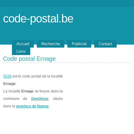
code-postal.be
Accueil
Recherche
Publicité
Contact
Liens
Code postal Ernage
5030
est le code postal de la localité
Ernage
.
La localité
Ernage
se trouve dans la
commune de
Gembloux
, située
dans la
province de Namur
.