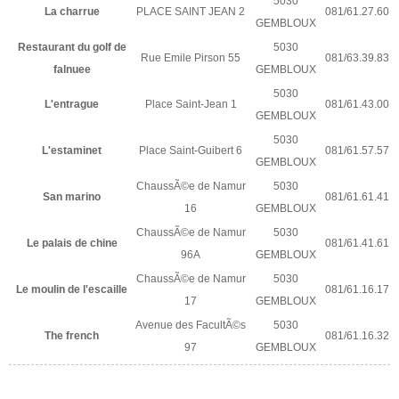
5030
La charrue
PLACE SAINT JEAN 2
081/61.27.60
GEMBLOUX
Restaurant du golf de
5030
Rue Emile Pirson 55
081/63.39.83
falnuee
GEMBLOUX
5030
L'entrague
Place Saint-Jean 1
081/61.43.00
GEMBLOUX
5030
L'estaminet
Place Saint-Guibert 6
081/61.57.57
GEMBLOUX
ChaussÃ©e de Namur
5030
San marino
081/61.61.41
16
GEMBLOUX
ChaussÃ©e de Namur
5030
Le palais de chine
081/61.41.61
96A
GEMBLOUX
ChaussÃ©e de Namur
5030
Le moulin de l'escaille
081/61.16.17
17
GEMBLOUX
Avenue des FacultÃ©s
5030
The french
081/61.16.32
97
GEMBLOUX