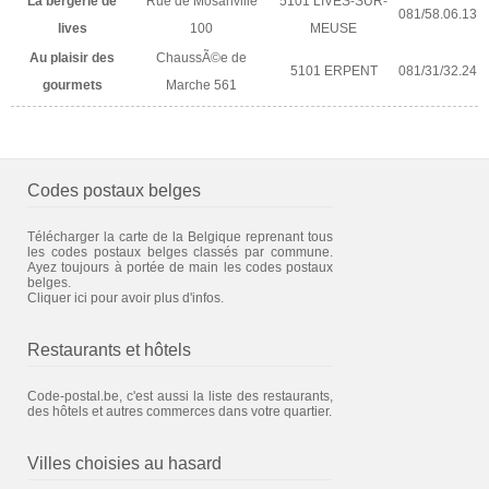
La bergerie de
Rue de Mosanville
5101 LIVES-SUR-
081/58.06.13
lives
100
MEUSE
Au plaisir des
ChaussÃ©e de
5101 ERPENT
081/31/32.24
gourmets
Marche 561
Codes postaux belges
Télécharger la carte de la Belgique reprenant tous
les codes postaux belges classés par commune.
Ayez toujours à portée de main les codes postaux
belges.
Cliquer ici pour avoir plus d'infos.
Restaurants et hôtels
Code-postal.be, c'est aussi la liste des restaurants,
des hôtels et autres commerces dans votre quartier.
Villes choisies au hasard