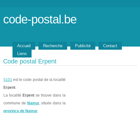
code-postal.be
Accueil
Recherche
Publicité
Contact
Liens
Code postal Erpent
5101
est le code postal de la localité
Erpent
.
La localité
Erpent
se trouve dans la
commune de
Namur
, située dans la
province de Namur
.