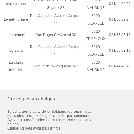
Trieux des Scieurs - Tri des
5020
Alain peters
081/44.03.32
Soyeux 22
MALONNE
Rue Capitaine Aviateur Jacquet
5020
Le petit prince
081/56.62.24
44
SUARLEE
5020
L'essentiel
Rue Roger ClÃ©ment 32
081/56.86.16
TEMPLOUX
Rue Capitaine Aviateur Jacquet
5020
Le saint
081/55.93.10
44
SUARLEE
La claire
5020
Avenue de la VecquÃ©e 533
081/44.40.40
fontaine
MALONNE
Codes postaux belges
Télécharger la carte de la Belgique reprenant tous
les codes postaux belges classés par commune.
Ayez toujours à portée de main les codes postaux
belges.
Cliquer ici pour avoir plus d'infos.