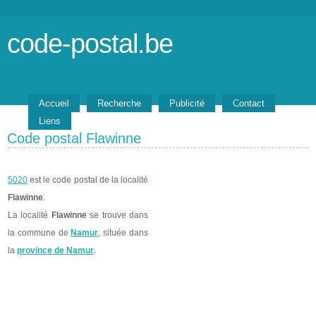
code-postal.be
Accueil
Recherche
Publicité
Contact
Liens
Code postal Flawinne
5020
est le code postal de la localité
Flawinne
.
La localité
Flawinne
se trouve dans
la commune de
Namur
, située dans
la
province de Namur
.