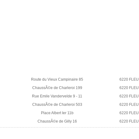
Route du Vieux Campinaire 85
6220 FLE
ChaussÃ©e de Charleroi 199
6220 FLE
Rue Emile Vandervelde 9 - 11
6220 FLE
ChaussÃ©e de Charleroi 503
6220 FLE
Place Albert Ier 11b
6220 FLE
ChaussÃ©e de Gilly 16
6220 FLE