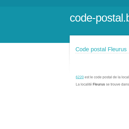
code-postal.
Code postal Fleurus
6220
est le code postal de la loca
La localité
Fleurus
se trouve dan