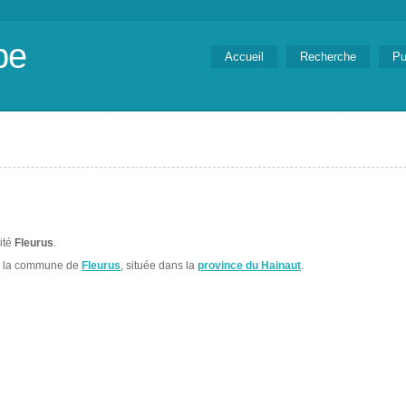
be
Accueil
Recherche
Pu
lité
Fleurus
.
s la commune de
Fleurus
, située dans la
province du Hainaut
.