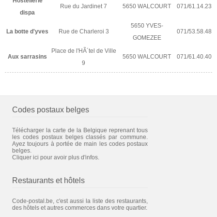
Hostellerie
Rue du Jardinet 7
5650 WALCOURT
071/61.14.23
dispa
5650 YVES-
La botte d'yves
Rue de Charleroi 3
071/53.58.48
GOMEZEE
Place de l'HÃ´tel de Ville
Aux sarrasins
5650 WALCOURT
071/61.40.40
9
Codes postaux belges
Télécharger la carte de la Belgique reprenant tous
les codes postaux belges classés par commune.
Ayez toujours à portée de main les codes postaux
belges.
Cliquer ici pour avoir plus d'infos.
Restaurants et hôtels
Code-postal.be, c'est aussi la liste des restaurants,
des hôtels et autres commerces dans votre quartier.