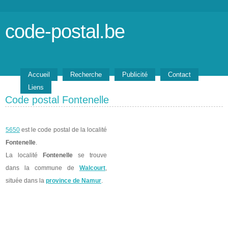
code-postal.be
Accueil
Recherche
Publicité
Contact
Liens
Code postal Fontenelle
5650
est le code postal de la localité
Fontenelle
.
La localité
Fontenelle
se trouve
dans la commune de
Walcourt
,
située dans la
province de Namur
.