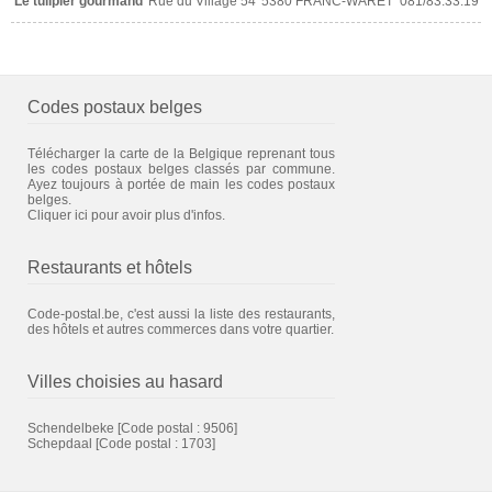
Le tulipier gourmand
Rue du Village 54
5380 FRANC-WARET
081/83.33.19
Codes postaux belges
Télécharger la carte de la Belgique reprenant tous
les codes postaux belges classés par commune.
Ayez toujours à portée de main les codes postaux
belges.
Cliquer ici pour avoir plus d'infos.
Restaurants et hôtels
Code-postal.be, c'est aussi la liste des restaurants,
des hôtels et autres commerces dans votre quartier.
Villes choisies au hasard
Schendelbeke
[Code postal : 9506]
Schepdaal
[Code postal : 1703]