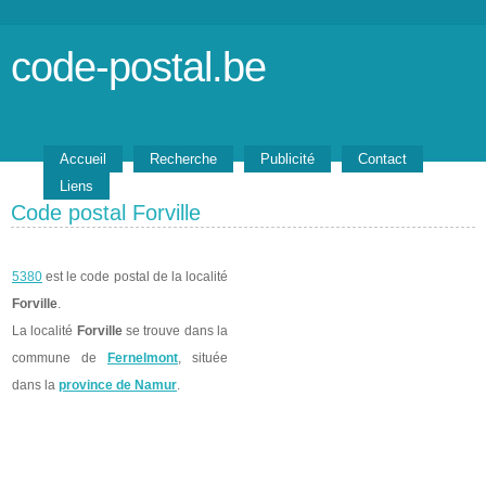
code-postal.be
Accueil
Recherche
Publicité
Contact
Liens
Code postal Forville
5380
est le code postal de la localité
Forville
.
La localité
Forville
se trouve dans la
commune de
Fernelmont
, située
dans la
province de Namur
.